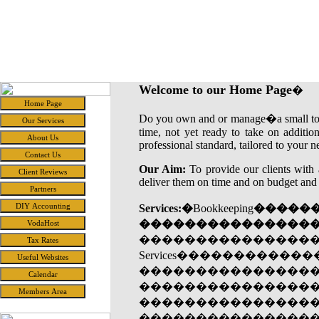
Candde
Accounting and Related Services for the Small Business
Welcome to our Home Page
�
Do you own and or manage�a small to�m
time, not yet ready to take on additio
professional standard, tailored to your 
Our Aim:
To provide our clients with 
deliver them on time and on budget and 
Services:�
Bookkeeping
�����
���������������
�����������������Pa
Services���������
�����������������Ma
�����������������Ye
�����������������S
�����������������S