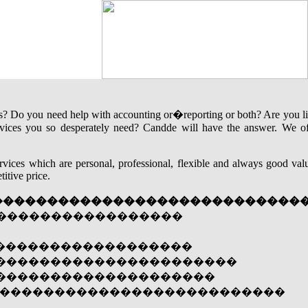
 Do you need help with accounting or�reporting or both? Are you li
ervices you so desperately need? Candde will have the answer. We off
rvices which are personal, professional, flexible and always good va
itive price.
����������������������������
������������������������
�������������������
���������������������������
�������������������������
�������������������������������