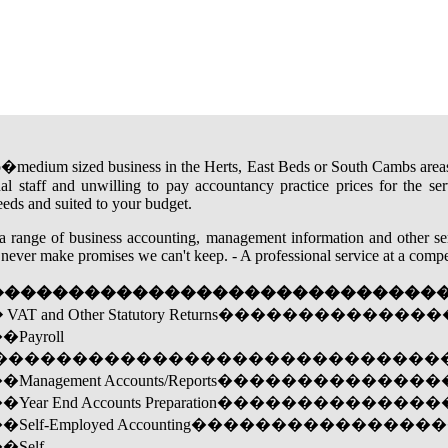
edium sized business in the Herts, East Beds or South Cambs areas?
nal staff and unwilling to pay accountancy practice prices for the s
needs and suited to your budget.
a range of business accounting, management information and other se
never make promises we can't keep. - A professional service at a compet
����������������������������
�
VAT and Other Statutory Returns�������
yroll
������������������������������
nagement Accounts/Reports���������
ar End Accounts Preparation���������
elf-Employed Accounting�����������
elf-