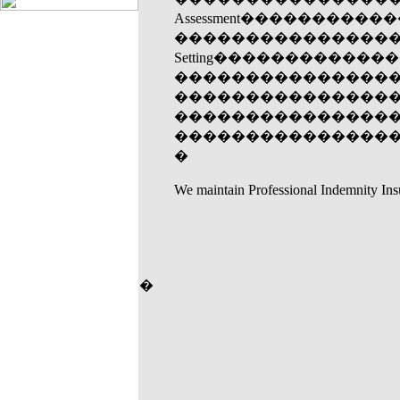
Assessment������
�����������������B
Setting���������
�����������������Fo
�����������������Cash 
�����������������Cost 
�����������������Excel S
�
We maintain Professional Indemnity Insu
�